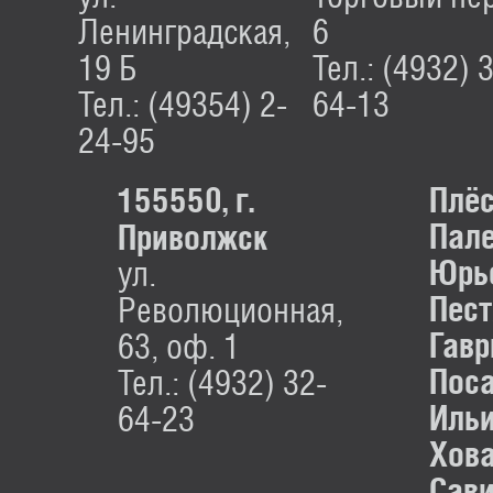
Ленинградская,
6
19 Б
Тел.: (4932) 
Тел.: (49354) 2-
64-13
24-95
155550, г.
Плёс
Пале
Приволжск
Юрье
ул.
Пест
Революционная,
Гавр
63, оф. 1
Поса
Тел.: (4932) 32-
Ильи
64-23
Хова
Сави