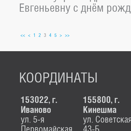
Евгеньевну с днём рожд
<<
<
1
2
3
4
5
>
>>
КООРДИНАТЫ
153022, г.
155800, г.
Иваново
Кинешма
ул. 5-я
ул. Советская
Первомайская,
43-Б